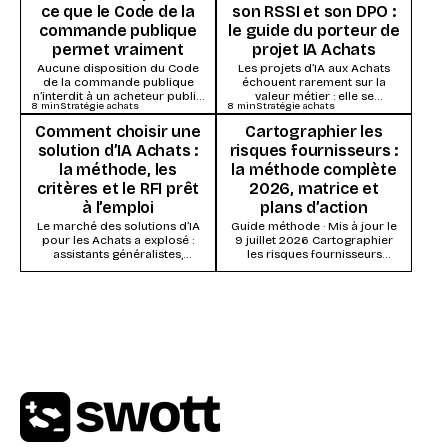
ce que le Code de la
son RSSI et son DPO :
commande publique
le guide du porteur de
permet vraiment
projet IA Achats
Aucune disposition du Code
Les projets d’IA aux Achats
de la commande publique
échouent rarement sur la
n’interdit à un acheteur public
valeur métier : elle se
8
min
Stratégie achats
8
min
Stratégie achats
d’utiliser l’intelligence
démontre vite. Ils s’enlisent
artificielle. Ce qui s’impose,
dans la...
Comment choisir une
Cartographier les
ce...
solution d’IA Achats :
risques fournisseurs :
la méthode, les
la méthode complète
critères et le RFI prêt
2026, matrice et
à l’emploi
plans d’action
Le marché des solutions d’IA
Guide méthode · Mis à jour le
pour les Achats a explosé :
9 juillet 2026 Cartographier
assistants généralistes,
les risques fournisseurs
modules IA des suites Source-
consiste à évaluer chaque
to-Pay, systèmes agentiques...
fournisseur (ou...