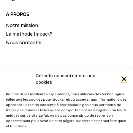
A PROPOS
Notre mission
La méthode Impact³
Nous contacter
Gérer le consentement aux
cookies
2026 - Swott, l'Agentic Procurement System pour la
Pour offrir les meilleures expériences, nous utilisons des technologies
triple performance Achats.
telles que les cookies pour stocker et/ou accéder aux informations des
Respect de la vie privée
appareils. Le fait de consentir à ces technologies nous permettra de
Personnes en situation de handicap
CGV de Swott
traiter des données telles que le comportement de navigation ou les ID
uniques sur ce site. Le fait de ne pas consentir ou de retirer son
Livret d’accueil
Réglement intérieur
consentement peut avoir un effet négatif sur certaines caractéristiques
CGU de la plateforme 360Learning
Mentions légales
et fonctions.