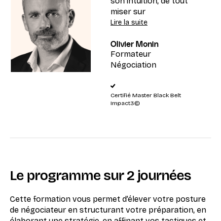
son intuition, de tout
miser sur
l’expérience ou de
Lire la suite
s’en remettre
Olivier Monin
complètement à une
Formateur
méthode. La pratique
Négociation
de la négociation est
la combinaison des
trois, de manière
Certifié Master Black Belt
systématique et
Impact3©️
indissociable. »
Le programme sur 2 journées
Cette formation vous permet d’élever votre posture
de négociateur en structurant votre préparation, en
élaborant une stratégie, en affinant vos tactiques et