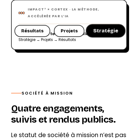
IMPACT³ × CORTEX · LA MÉTHODE,
ACCÉLÉRÉE PAR L’IA
Stratégie
Résultats
Projets
Data
›
›
›
›
La méthode tourne, l’IA accélère
· Data →
Stratégie → Projets → Résultats
SOCIÉTÉ À MISSION
Quatre engagements,
suivis et rendus publics.
Le statut de société à mission n’est pas