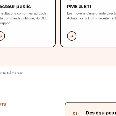
ecteur public
PME & ETI
nsultations conformes au Code
Les moyens d’une grande direct
 la commande publique, du DCE
Achats, sans DSI ni recrutement
 rapport.
rité
Démarrer
ATS
Des équipes 
01