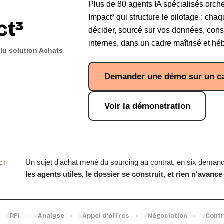
Plus de 80 agents IA spécialisés orche
Impact³ qui structure le pilotage : ch
ct³
décider, sourcé sur vos données, cons
internes, dans un cadre maîtrisé et h
lu solution Achats
Demander une démo sur un ca
Voir la démonstration
Un sujet d'achat mené du sourcing au contrat, en six deman
CT
les agents utiles, le dossier se construit, et rien n'avance
RFI
Analyse
Appel d'offres
Négociation
Contr
›
›
›
›
›
0