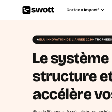
Cortex × Impact³
★
ÉLU INNOVATION DE L’ANNÉE 2026
· TROPHÉES
Le système 
structure e
accélère vo
Plus de 80 agents IA spécialisés, orchestrés 