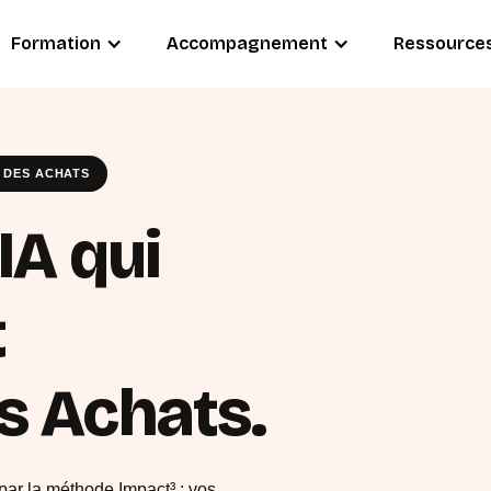
Formation
Accompagnement
Ressource
 DES ACHATS
IA qui
t
s Achats.
par la méthode Impact³ : vos