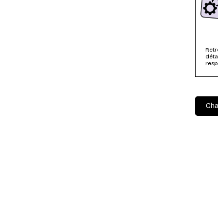
Retr
déta
resp
dime
Cha