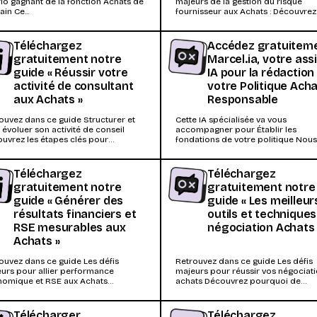
 trio gagnant de la fonction Achats de
majeurs de la gestion du risque
in Ce...
fournisseur aux Achats : Découvrez
pourquoi la plupart...
Téléchargez
Accédez gratuitem
gratuitement notre
Marcel.ia, votre ass
guide « Réussir votre
IA pour la rédaction
activité de consultant
votre Politique Ach
aux Achats »
Responsable
ouvez dans ce guide Structurer et
Cette IA spécialisée va vous
e évoluer son activité de conseil
accompagner pour Établir les
uvrez les étapes clés pour
fondations de votre politique Nou
lopper une activité...
définissons ensemble les objectifs
les...
Téléchargez
Téléchargez
gratuitement notre
gratuitement notre
guide « Générer des
guide « Les meilleur
résultats financiers et
outils et techniques
RSE mesurables aux
négociation Achats 
Achats »
ouvez dans ce guide Les défis
Retrouvez dans ce guide Les défis
urs pour allier performance
majeurs pour réussir vos négociat
omique et RSE aux Achats
achats Découvrez pourquoi de
uvrez pourquoi les entreprises
nombreux acheteurs perdent du te
ontrent...
Télécharger
Téléchargez