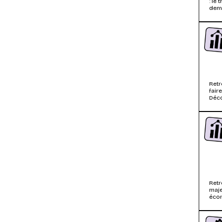
: le
dema
Retr
fair
Déco
déve
Retr
maje
écon
Déco
renc