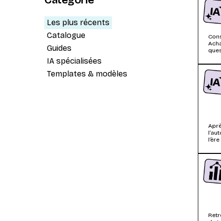
Catégorie
Les plus récents
Catalogue
Cons
Acha
Guides
ques
télé
IA spécialisées
Templates & modèles
Aprè
l’au
l’èr
Retr