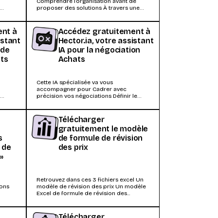
Comprendre l’organisation avant de
proposer des solutions À travers une
méthode simple et structurée,...
ent à
Accédez gratuitement à
istant
Hector.ia, votre assistant
 de
IA pour la négociation
ats
Achats
Cette IA spécialisée va vous
accompagner pour Cadrer avec
s
précision vos négociations Définir le
 RSE,
contexte, les enjeux et les objectifs...
Télécharger
gratuitement le modèle
s
de formule de révision
 de
des prix
»
Retrouvez dans ces 3 fichiers excel Un
ions
modèle de révision des prix Un modèle
Excel de formule de révision des...
mps...
Télécharger