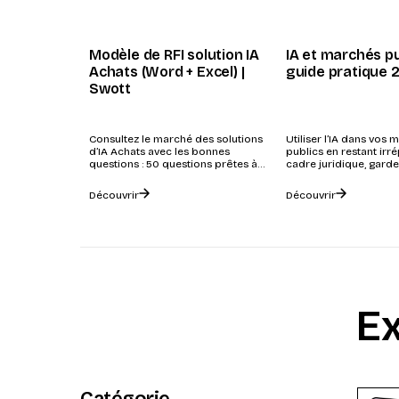
Modèle de RFI solution IA
IA et marchés pub
Achats (Word + Excel) |
guide pratique 
Swott
Consultez le marché des solutions
Utiliser l’IA dans vos
d’IA Achats avec les bonnes
publics en restant irr
questions : 50 questions prêtes à
cadre juridique, gard
l’emploi. À télécharger.
par étape et échéance l
Découvrir
Découvrir
Ex