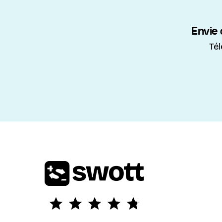
Envie
Té