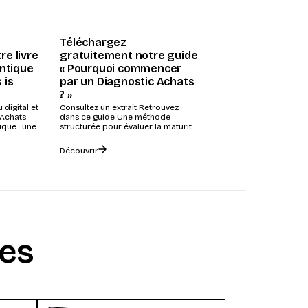
Téléchargez
re livre
gratuitement notre guide
entique
« Pourquoi commencer
 is
par un Diagnostic Achats
? »
 digital et
Consultez un extrait Retrouvez
 Achats
dans ce guide Une méthode
ique : une
structurée pour évaluer la maturité
de votre fonction Achats Comment
évaluer...
Découvrir
ces