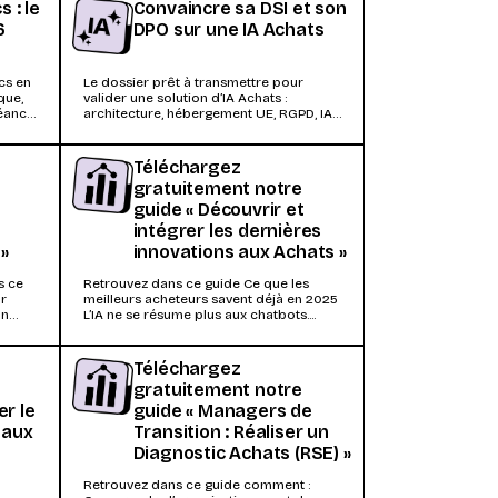
 : le
Convaincre sa DSI et son
6
DPO sur une IA Achats
ics en
Le dossier prêt à transmettre pour
que,
valider une solution d’IA Achats :
héance
architecture, hébergement UE, RGPD, IA
Act et preuves...
Téléchargez
gratuitement notre
guide « Découvrir et
intégrer les dernières
 »
innovations aux Achats »
s ce
Retrouvez dans ce guide Ce que les
ur
meilleurs acheteurs savent déjà en 2025
on
L’IA ne se résume plus aux chatbots....
Téléchargez
gratuitement notre
r le
guide « Managers de
 aux
Transition : Réaliser un
Diagnostic Achats (RSE) »
Retrouvez dans ce guide comment :