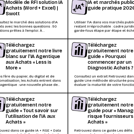
Modèle de RFI solution IA
IA et marchés publics
Achats (Word + Excel) |
guide pratique 202
Swott
ultez le marché des solutions d’IA
Utiliser l’IA dans vos marchés publ
ts avec les bonnes questions : 50
restant irréprochable : cadre juridi
tions prêtes à l’emploi. À
garde-fous étape par étape et éc
charger.
loi Climat...
Téléchargez
Téléchargez
gratuitement notre livre
gratuitement notre
blanc sur l’IA Agentique
guide « Pourquoi
aux Achats « Less is
commencer par un
More »
Diagnostic Achats ?
s l’ère du papier, du digital et de
Consultez un extrait Retrouvez dan
tomatisation, les Achats entrent dans
guide Une méthode structurée po
e agentique : une nouvelle phase de...
évaluer la maturité de votre foncti
Achats Comment évaluer...
Téléchargez
Téléchargez
gratuitement notre
gratuitement notre
guide « Tout savoir sur
guide pour « Manage
l’utilisation de l’IA aux
risque fournisseurs
Achats »
Achats »
ouvez dans ce guide IA + RSE + Data
Retrouvez dans ce guide Les défis