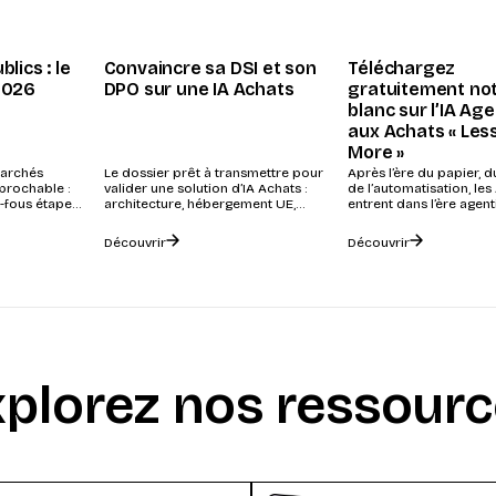
lics : le
Convaincre sa DSI et son
Téléchargez
2026
DPO sur une IA Achats
gratuitement not
blanc sur l’IA Ag
aux Achats « Less
More »
 marchés
Le dossier prêt à transmettre pour
Après l’ère du papier, du
éprochable :
valider une solution d’IA Achats :
de l’automatisation, les
e-fous étape
architecture, hébergement UE,
entrent dans l’ère agent
oi Climat...
RGPD, IA Act et preuves...
nouvelle phase de...
Découvrir
Découvrir
plorez nos ressour