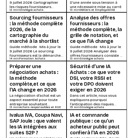
9 juillet 2026 Cartographier
D’une année sous tension à
les risques fournisseurs
une nécessaire mise au carré
12
min
Stratégie achats
13
min
Métiers et Employabilité
consiste à évaluer chaque
fournisseur (ou...
Sourcing fournisseurs
Analyse des offres
: la méthode complète
fournisseurs : la
2026, de la
méthode complète, la
cartographie du
grille de notation, et
marché à la shortlist
ce que l’IA change
Guide méthode · Mis à jour le
Guide méthode · Mis à jour le
9 juillet 2026 Le sourcing
9 juillet 2026 Analyser des
fournisseurs est la démarche
offres fournisseurs consiste à
14
min
Formation Achats
13
min
Stratégie achats
structurée qui va du...
comparer des propositions
hétérogènes...
Préparer une
Sécurité d’une IA
négociation achats :
Achats : ce que votre
la méthode
DSI, votre RSSI et
complète,et ce que
votre DPO doivent
l’IA change en 2026
exiger en 2026
La négociation d'achat est un
Dans cet article, nous vous
aspect essentiel pour toute
expliquons pourquoi
entreprise souhaitant
l’anticipation des risques
13
min
Achats responsables et RSE
15
min
Stratégie achats
optimiser ses acquisitions de
fournisseurs devient une
biens et services. Pour
priorité absolue, et comment
Ivalua IVA, Coupa Navi,
IA et commande
exceller dans cet art,
bâtir une démarche robuste à
SAP Joule : que valent
publique : ce qu’un
une formation spécialisée en
l’horizon 2025.
négociation d'achat est
les IA intégrées aux
acheteur public peut
indispensable.
suites S2P ?
confierà l’IA en 2026