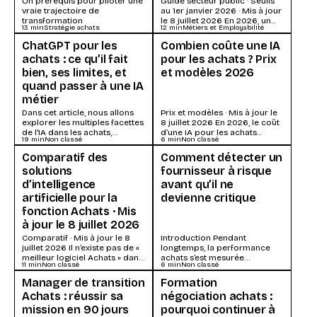
Un prérequis pour piloter une
Guide secteur public · Seuils
vraie trajectoire de
au 1er janvier 2026 · Mis à jour
transformation
le 8 juillet 2026 En 2026, un...
13
min
Stratégie achats
12
min
Métiers et Employabilité
ChatGPT pour les
Combien coûte une IA
achats : ce qu’il fait
pour les achats ? Prix
bien, ses limites, et
et modèles 2026
quand passer à une IA
métier
Dans cet article, nous allons
Prix et modèles · Mis à jour le
explorer les multiples facettes
8 juillet 2026 En 2026, le coût
de l'IA dans les achats,
d’une IA pour les achats...
19
min
Non classé
6
min
Non classé
dévoilant ses bénéfices, ses
applications concrètes, et son
Comparatif des
Comment détecter un
potentiel à transformer les
solutions
fournisseur à risque
processus d'achat
traditionnels. Suivez-nous
d’intelligence
avant qu’il ne
dans ce voyage au cœur de
artificielle pour la
devienne critique
l'innovation !
fonction Achats · Mis
à jour le 8 juillet 2026
Comparatif · Mis à jour le 8
Introduction Pendant
juillet 2026 Il n’existe pas de «
longtemps, la performance
meilleur logiciel Achats » dans
achats s’est mesurée
11
min
Non classé
6
min
Non classé
l’absolu...
principalement à travers un
indicateur : le prix. Les
Manager de transition
Formation
directions achats étaient...
Achats : réussir sa
négociation achats :
mission en 90 jours
pourquoi continuer à