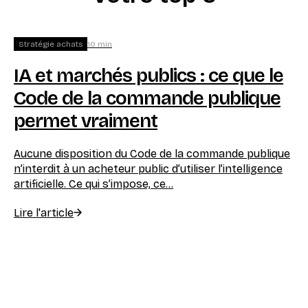
Stratégie achats
10
min
St
IA et marchés publics : ce que le
C
Code de la commande publique
s
permet vraiment
p
Aucune disposition du Code de la commande publique
Le
n’interdit à un acheteur public d’utiliser l’intelligence
va
artificielle. Ce qui s’impose, ce...
dan
Lire l'article
Lir