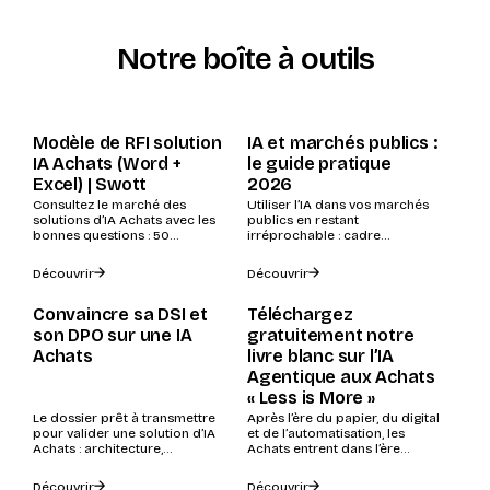
Notre boîte à outils
Modèle de RFI solution
IA et marchés publics :
IA Achats (Word +
le guide pratique
Excel) | Swott
2026
Consultez le marché des
Utiliser l’IA dans vos marchés
solutions d’IA Achats avec les
publics en restant
bonnes questions : 50
irréprochable : cadre
questions prêtes à l’emploi. À
juridique, garde-fous étape
télécharger.
par étape et échéance loi
Découvrir
Découvrir
Climat...
Convaincre sa DSI et
Téléchargez
son DPO sur une IA
gratuitement notre
Achats
livre blanc sur l’IA
Agentique aux Achats
« Less is More »
Le dossier prêt à transmettre
Après l’ère du papier, du digital
pour valider une solution d’IA
et de l’automatisation, les
Achats : architecture,
Achats entrent dans l’ère
hébergement UE, RGPD, IA Act
agentique : une nouvelle phase
et preuves...
de...
Découvrir
Découvrir