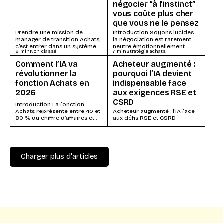
négocier “à l’instinct”
vous coûte plus cher
que vous ne le pensez
Prendre une mission de
Introduction Soyons lucides :
manager de transition Achats,
la négociation est rarement
c’est entrer dans un système
neutre émotionnellement.
8
min
Non classé
7
min
Stratégie achats
déjà sous tension :
Même expérimenté, un
performance en berne,...
acheteur ressent la pression
Comment l’IA va
Acheteur augmenté :
lorsqu’un fournisseur
révolutionner la
pourquoi l’IA devient
stratégique...
fonction Achats en
indispensable face
2026
aux exigences RSE et
CSRD
Introduction La fonction
Achats représente entre 40 et
Acheteur augmenté : l’IA face
80 % du chiffre d’affaires et
aux défis RSE et CSRD
des impacts RSE d’une
organisation. En...
Charger plus d'articles