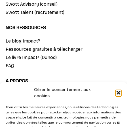
Swott Advisory (conseil)
Swott Talent (recrutement)
NOS RESSOURCES
Le blog Impact³
Ressources gratuites à télécharger
Le livre Impact³ (Dunod)
FAQ
A PROPOS
Gérer le consentement aux
Notre mission
cookies
La méthode Impact³
Pour offrir les meilleures expériences, nous utilisons des technologies
Nous contacter
telles que les cookies pour stocker et/ou accéder aux informations des
appareils. Le fait de consentir à ces technologies nous permettra de
traiter des données telles que le comportement de navigation ou les ID