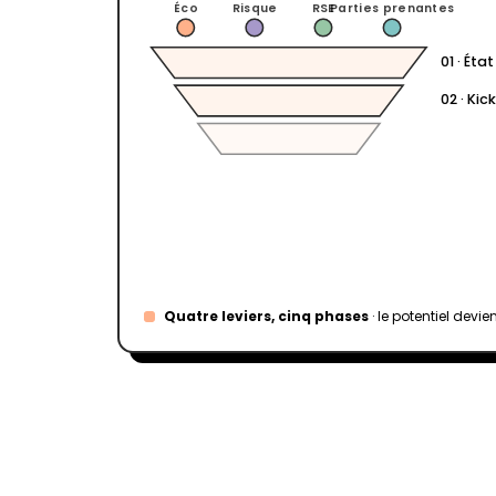
Éco
Risque
RSE
Parties prenantes
01 · Éta
02 · Kic
03 · Co
04 · Co
Quatre leviers, cinq phases
· le potentiel devien