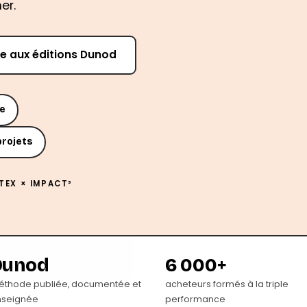
er.
vre aux éditions Dunod
e
projets
TEX × IMPACT³
Dunod
6 000+
thode publiée, documentée et
acheteurs formés à la triple
nseignée
performance