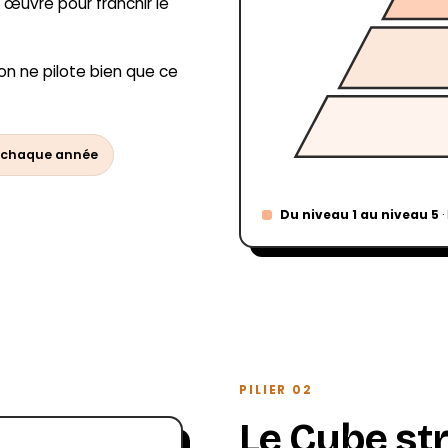
 œuvre pour franchir le
 on ne pilote bien que ce
 chaque année
Du niveau 1 au niveau 5
·
PILIER 02
Le Cube str