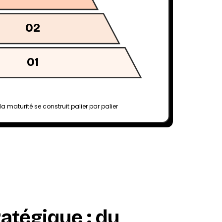
02
01
 la maturité se construit palier par palier
atégique : du