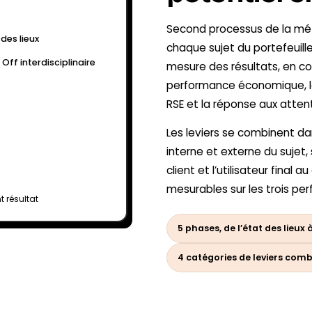
Second processus de la méth
t des lieux
chaque sujet du portefeuille
k Off interdisciplinaire
mesure des résultats, en co
performance économique, la
nstruction de l’appel d’offres
RSE et la réponse aux atten
nsultation & scénarios
Les leviers se combinent dan
interne et externe du sujet,
client et l’utilisateur final a
mesurables sur les trois pe
t résultat
5 phases, de l’état des lieux
4 catégories de leviers com