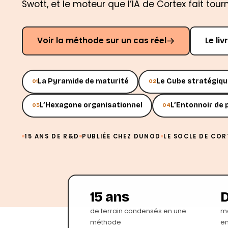
Swott, et le moteur que l’IA de Cortex fait tourn
Voir la méthode sur un cas réel
Le li
La Pyramide de maturité
Le Cube stratégiqu
01
02
L’Hexagone organisationnel
L’Entonnoir de 
03
04
15 ANS DE R&D
PUBLIÉE CHEZ DUNOD
LE SOCLE DE COR
15 ans
de terrain condensés en une
mé
méthode
e