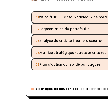
Vision à 360° · data & tableaux de bord
01
Segmentation du portefeuille
02
Analyse de criticité interne & externe
03
Matrice stratégique · sujets prioritaires
04
Plan d’action consolidé par vagues
05
Passer à l’action
06
Six étapes, de haut en bas
· de la donnée à la 