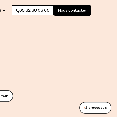
s
05 82 88 03 05
Nous contacter
ommun
2 processus