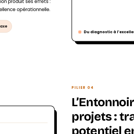
ion produit ses effets :
xcellence opérationnelle.
 axe
Du diagnostic à l’excell
PILIER 04
L’Entonnoir
projets : t
potentiel e