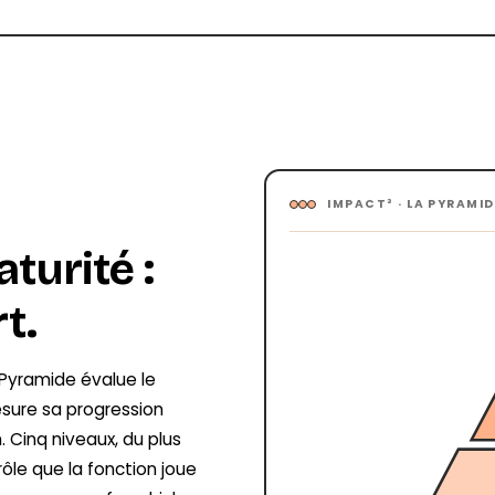
IMPACT³ · LA PYRAMI
turité :
t.
Pyramide évalue le
esure sa progression
Cinq niveaux, du plus
rôle que la fonction joue