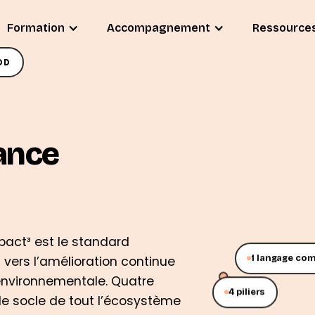
Formation
Accompagnement
Ressource
OD
mance
pact³ est le standard
vers l’amélioration continue
1 langage c
environnementale. Quatre
4 piliers
le socle de tout l’écosystème