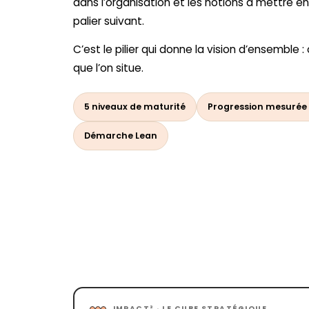
dans l’organisation et les notions à mettre en
palier suivant.
C’est le pilier qui donne la vision d’ensemble :
que l’on situe.
5 niveaux de maturité
Progression mesurée
Démarche Lean
IMPACT³ · LE CUBE STRATÉGIQUE