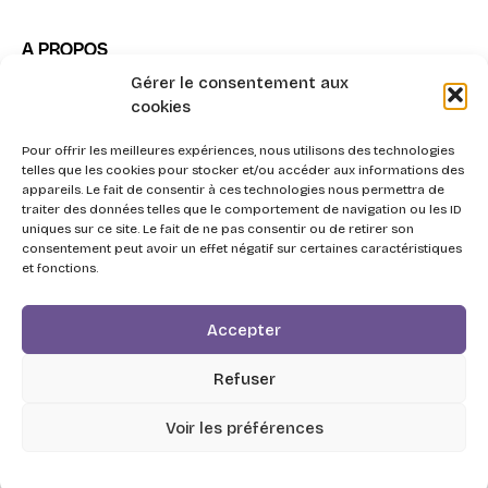
A PROPOS
Gérer le consentement aux
Notre mission
cookies
La méthode Impact³
Pour offrir les meilleures expériences, nous utilisons des technologies
Nous contacter
telles que les cookies pour stocker et/ou accéder aux informations des
appareils. Le fait de consentir à ces technologies nous permettra de
traiter des données telles que le comportement de navigation ou les ID
uniques sur ce site. Le fait de ne pas consentir ou de retirer son
consentement peut avoir un effet négatif sur certaines caractéristiques
et fonctions.
2026 - Swott, l'Agentic Procurement System pour la
Accepter
triple performance Achats.
Respect de la vie privée
Refuser
Personnes en situation de handicap
CGV de Swott
Livret d’accueil
Réglement intérieur
Voir les préférences
CGU de la plateforme 360Learning
Mentions légales