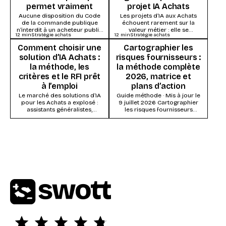
permet vraiment
projet IA Achats
Aucune disposition du Code
Les projets d’IA aux Achats
de la commande publique
échouent rarement sur la
n’interdit à un acheteur public
valeur métier : elle se
12
min
Stratégie achats
12
min
Stratégie achats
d’utiliser l’intelligence
démontre vite. Ils s’enlisent
artificielle. Ce qui s’impose,
dans la...
Comment choisir une
Cartographier les
ce...
solution d’IA Achats :
risques fournisseurs :
la méthode, les
la méthode complète
critères et le RFI prêt
2026, matrice et
à l’emploi
plans d’action
Le marché des solutions d’IA
Guide méthode · Mis à jour le
pour les Achats a explosé :
9 juillet 2026 Cartographier
assistants généralistes,
les risques fournisseurs
modules IA des suites Source-
consiste à évaluer chaque
to-Pay, systèmes agentiques...
fournisseur (ou...