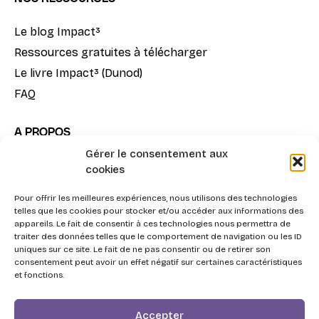
Le blog Impact³
Ressources gratuites à télécharger
Le livre Impact³ (Dunod)
FAQ
A PROPOS
Gérer le consentement aux
Notre mission
cookies
La méthode Impact³
Pour offrir les meilleures expériences, nous utilisons des technologies
Nous contacter
telles que les cookies pour stocker et/ou accéder aux informations des
appareils. Le fait de consentir à ces technologies nous permettra de
traiter des données telles que le comportement de navigation ou les ID
uniques sur ce site. Le fait de ne pas consentir ou de retirer son
consentement peut avoir un effet négatif sur certaines caractéristiques
et fonctions.
2026 - Swott, l'Agentic Procurement System pour la
Accepter