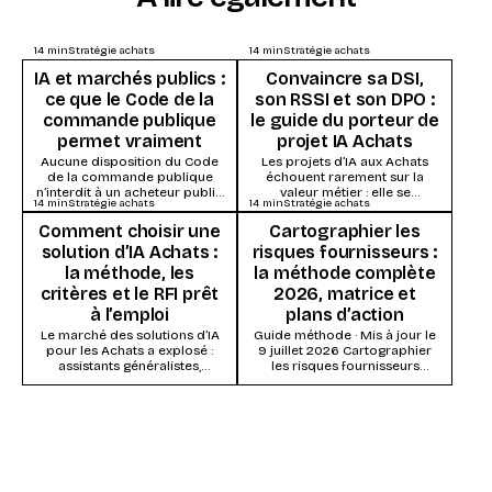
14
min
Stratégie achats
14
min
Stratégie achats
IA et marchés publics :
Convaincre sa DSI,
ce que le Code de la
son RSSI et son DPO :
commande publique
le guide du porteur de
permet vraiment
projet IA Achats
Aucune disposition du Code
Les projets d’IA aux Achats
de la commande publique
échouent rarement sur la
n’interdit à un acheteur public
valeur métier : elle se
14
min
Stratégie achats
14
min
Stratégie achats
d’utiliser l’intelligence
démontre vite. Ils s’enlisent
artificielle. Ce qui s’impose,
dans la...
Comment choisir une
Cartographier les
ce...
solution d’IA Achats :
risques fournisseurs :
la méthode, les
la méthode complète
critères et le RFI prêt
2026, matrice et
à l’emploi
plans d’action
Le marché des solutions d’IA
Guide méthode · Mis à jour le
pour les Achats a explosé :
9 juillet 2026 Cartographier
assistants généralistes,
les risques fournisseurs
modules IA des suites Source-
consiste à évaluer chaque
to-Pay, systèmes agentiques...
fournisseur (ou...