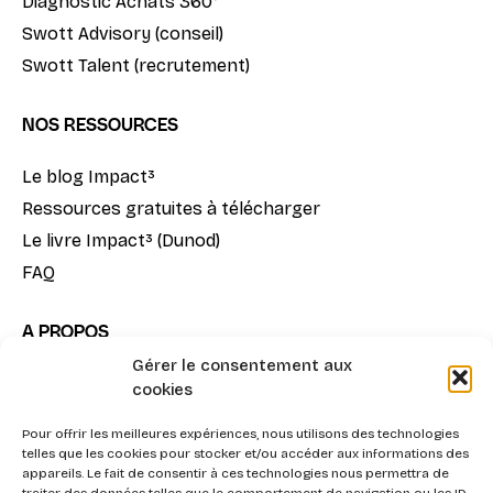
Diagnostic Achats 360°
Swott Advisory (conseil)
Swott Talent (recrutement)
NOS RESSOURCES
Le blog Impact³
Ressources gratuites à télécharger
Le livre Impact³ (Dunod)
FAQ
A PROPOS
Gérer le consentement aux
Notre mission
cookies
La méthode Impact³
Nous contacter
Pour offrir les meilleures expériences, nous utilisons des technologies
telles que les cookies pour stocker et/ou accéder aux informations des
appareils. Le fait de consentir à ces technologies nous permettra de