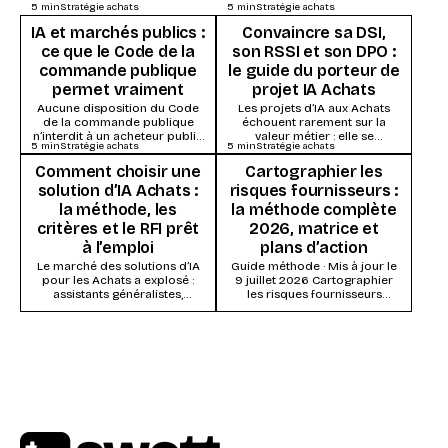
5
min
Stratégie achats
5
min
Stratégie achats
IA et marchés publics :
Convaincre sa DSI,
ce que le Code de la
son RSSI et son DPO :
commande publique
le guide du porteur de
permet vraiment
projet IA Achats
Aucune disposition du Code
Les projets d’IA aux Achats
de la commande publique
échouent rarement sur la
n’interdit à un acheteur public
valeur métier : elle se
5
min
Stratégie achats
5
min
Stratégie achats
d’utiliser l’intelligence
démontre vite. Ils s’enlisent
artificielle. Ce qui s’impose,
dans la...
Comment choisir une
Cartographier les
ce...
solution d’IA Achats :
risques fournisseurs :
la méthode, les
la méthode complète
critères et le RFI prêt
2026, matrice et
à l’emploi
plans d’action
Le marché des solutions d’IA
Guide méthode · Mis à jour le
pour les Achats a explosé :
9 juillet 2026 Cartographier
assistants généralistes,
les risques fournisseurs
modules IA des suites Source-
consiste à évaluer chaque
to-Pay, systèmes agentiques...
fournisseur (ou...