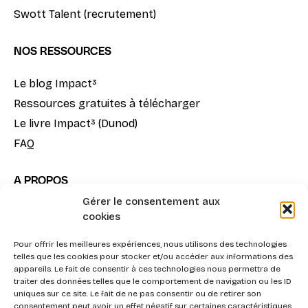
Swott Talent (recrutement)
NOS RESSOURCES
Le blog Impact³
Ressources gratuites à télécharger
Le livre Impact³ (Dunod)
FAQ
A PROPOS
Gérer le consentement aux
Notre mission
cookies
La méthode Impact³
Pour offrir les meilleures expériences, nous utilisons des technologies
Nous contacter
telles que les cookies pour stocker et/ou accéder aux informations des
appareils. Le fait de consentir à ces technologies nous permettra de
traiter des données telles que le comportement de navigation ou les ID
uniques sur ce site. Le fait de ne pas consentir ou de retirer son
consentement peut avoir un effet négatif sur certaines caractéristiques