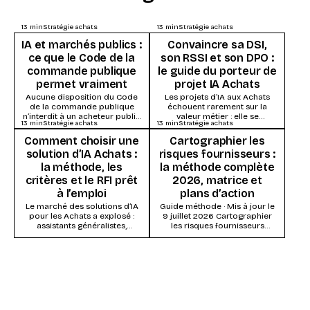
13
min
Stratégie achats
13
min
Stratégie achats
IA et marchés publics :
Convaincre sa DSI,
ce que le Code de la
son RSSI et son DPO :
commande publique
le guide du porteur de
permet vraiment
projet IA Achats
Aucune disposition du Code
Les projets d’IA aux Achats
de la commande publique
échouent rarement sur la
n’interdit à un acheteur public
valeur métier : elle se
13
min
Stratégie achats
13
min
Stratégie achats
d’utiliser l’intelligence
démontre vite. Ils s’enlisent
artificielle. Ce qui s’impose,
dans la...
Comment choisir une
Cartographier les
ce...
solution d’IA Achats :
risques fournisseurs :
la méthode, les
la méthode complète
critères et le RFI prêt
2026, matrice et
à l’emploi
plans d’action
Le marché des solutions d’IA
Guide méthode · Mis à jour le
pour les Achats a explosé :
9 juillet 2026 Cartographier
assistants généralistes,
les risques fournisseurs
modules IA des suites Source-
consiste à évaluer chaque
to-Pay, systèmes agentiques...
fournisseur (ou...