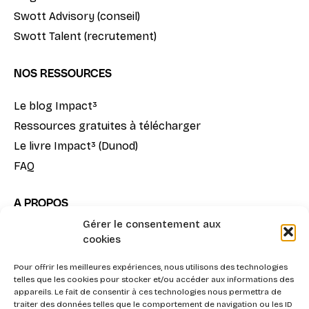
Swott Advisory (conseil)
Swott Talent (recrutement)
NOS RESSOURCES
Le blog Impact³
Ressources gratuites à télécharger
Le livre Impact³ (Dunod)
FAQ
A PROPOS
Gérer le consentement aux
Notre mission
cookies
La méthode Impact³
Nous contacter
Pour offrir les meilleures expériences, nous utilisons des technologies
telles que les cookies pour stocker et/ou accéder aux informations des
appareils. Le fait de consentir à ces technologies nous permettra de
traiter des données telles que le comportement de navigation ou les ID