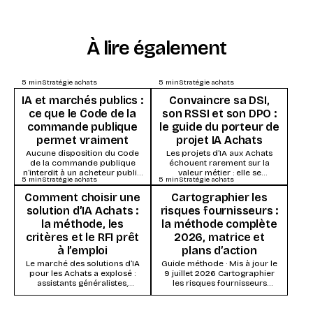
À lire également
5
min
Stratégie achats
5
min
Stratégie achats
IA et marchés publics :
Convaincre sa DSI,
ce que le Code de la
son RSSI et son DPO :
commande publique
le guide du porteur de
permet vraiment
projet IA Achats
Aucune disposition du Code
Les projets d’IA aux Achats
de la commande publique
échouent rarement sur la
n’interdit à un acheteur public
valeur métier : elle se
5
min
Stratégie achats
5
min
Stratégie achats
d’utiliser l’intelligence
démontre vite. Ils s’enlisent
artificielle. Ce qui s’impose,
dans la...
Comment choisir une
Cartographier les
ce...
solution d’IA Achats :
risques fournisseurs :
la méthode, les
la méthode complète
critères et le RFI prêt
2026, matrice et
à l’emploi
plans d’action
Le marché des solutions d’IA
Guide méthode · Mis à jour le
pour les Achats a explosé :
9 juillet 2026 Cartographier
assistants généralistes,
les risques fournisseurs
modules IA des suites Source-
consiste à évaluer chaque
to-Pay, systèmes agentiques...
fournisseur (ou...