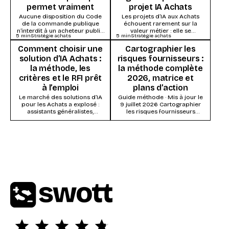
permet vraiment
projet IA Achats
Aucune disposition du Code
Les projets d’IA aux Achats
de la commande publique
échouent rarement sur la
n’interdit à un acheteur public
valeur métier : elle se
5
min
Stratégie achats
5
min
Stratégie achats
d’utiliser l’intelligence
démontre vite. Ils s’enlisent
artificielle. Ce qui s’impose,
dans la...
Comment choisir une
Cartographier les
ce...
solution d’IA Achats :
risques fournisseurs :
la méthode, les
la méthode complète
critères et le RFI prêt
2026, matrice et
à l’emploi
plans d’action
Le marché des solutions d’IA
Guide méthode · Mis à jour le
pour les Achats a explosé :
9 juillet 2026 Cartographier
assistants généralistes,
les risques fournisseurs
modules IA des suites Source-
consiste à évaluer chaque
to-Pay, systèmes agentiques...
fournisseur (ou...