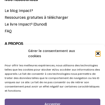
Le blog Impact³
Ressources gratuites à télécharger
Le livre Impact³ (Dunod)
FAQ
A PROPOS
Gérer le consentement aux
Notre mission
cookies
La méthode Impact³
Pour offrir les meilleures expériences, nous utilisons des technologies
Nous contacter
telles que les cookies pour stocker et/ou accéder aux informations des
appareils. Le fait de consentir à ces technologies nous permettra de
traiter des données telles que le comportement de navigation ou les ID
uniques sur ce site. Le fait de ne pas consentir ou de retirer son
consentement peut avoir un effet négatif sur certaines caractéristiques
et fonctions.
2026 - Swott, l'Agentic Procurement System pour la
Accepter