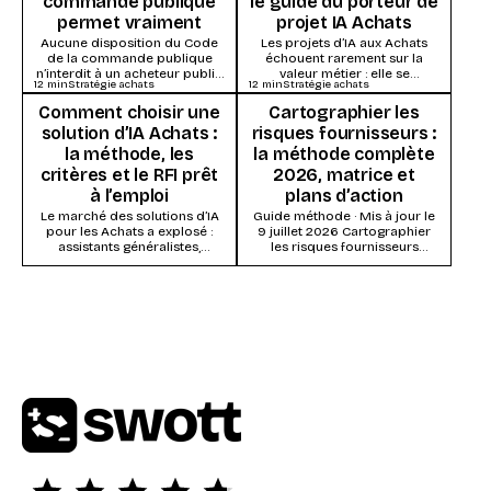
commande publique
le guide du porteur de
permet vraiment
projet IA Achats
Aucune disposition du Code
Les projets d’IA aux Achats
de la commande publique
échouent rarement sur la
n’interdit à un acheteur public
valeur métier : elle se
12
min
Stratégie achats
12
min
Stratégie achats
d’utiliser l’intelligence
démontre vite. Ils s’enlisent
artificielle. Ce qui s’impose,
dans la...
Comment choisir une
Cartographier les
ce...
solution d’IA Achats :
risques fournisseurs :
la méthode, les
la méthode complète
critères et le RFI prêt
2026, matrice et
à l’emploi
plans d’action
Le marché des solutions d’IA
Guide méthode · Mis à jour le
pour les Achats a explosé :
9 juillet 2026 Cartographier
assistants généralistes,
les risques fournisseurs
modules IA des suites Source-
consiste à évaluer chaque
to-Pay, systèmes agentiques...
fournisseur (ou...