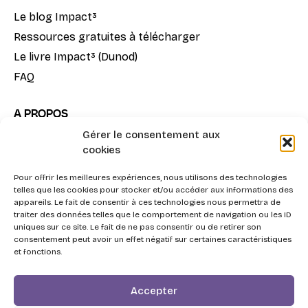
Le blog Impact³
Ressources gratuites à télécharger
Le livre Impact³ (Dunod)
FAQ
A PROPOS
Gérer le consentement aux
Notre mission
cookies
La méthode Impact³
Pour offrir les meilleures expériences, nous utilisons des technologies
Nous contacter
telles que les cookies pour stocker et/ou accéder aux informations des
appareils. Le fait de consentir à ces technologies nous permettra de
traiter des données telles que le comportement de navigation ou les ID
uniques sur ce site. Le fait de ne pas consentir ou de retirer son
consentement peut avoir un effet négatif sur certaines caractéristiques
et fonctions.
2026 - Swott, l'Agentic Procurement System pour la
Accepter
triple performance Achats.