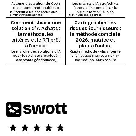
Aucune disposition du Code
Les projets d’IA aux Achats
de la commande publique
échouent rarement sur la
n’interdit à un acheteur public
valeur métier : elle se
5
min
Stratégie achats
5
min
Stratégie achats
d’utiliser l’intelligence
démontre vite. Ils s’enlisent
artificielle. Ce qui s’impose,
dans la...
Comment choisir une
Cartographier les
ce...
solution d’IA Achats :
risques fournisseurs :
la méthode, les
la méthode complète
critères et le RFI prêt
2026, matrice et
à l’emploi
plans d’action
Le marché des solutions d’IA
Guide méthode · Mis à jour le
pour les Achats a explosé :
9 juillet 2026 Cartographier
assistants généralistes,
les risques fournisseurs
modules IA des suites Source-
consiste à évaluer chaque
to-Pay, systèmes agentiques...
fournisseur (ou...