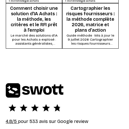
1
min
Stratégie achats
1
min
Stratégie achats
d’utiliser l’intelligence
démontre vite. Ils s’enlisent
artificielle. Ce qui s’impose,
dans la...
Comment choisir une
Cartographier les
ce...
solution d’IA Achats :
risques fournisseurs :
la méthode, les
la méthode complète
critères et le RFI prêt
2026, matrice et
à l’emploi
plans d’action
Le marché des solutions d’IA
Guide méthode · Mis à jour le
pour les Achats a explosé :
9 juillet 2026 Cartographier
assistants généralistes,
les risques fournisseurs
modules IA des suites Source-
consiste à évaluer chaque
to-Pay, systèmes agentiques...
fournisseur (ou...
4.8
/5
pour 533 avis sur Google review