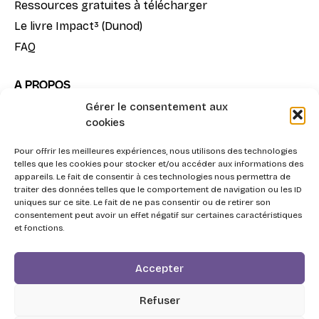
Ressources gratuites à télécharger
Le livre Impact³ (Dunod)
FAQ
A PROPOS
Gérer le consentement aux
Notre mission
cookies
La méthode Impact³
Pour offrir les meilleures expériences, nous utilisons des technologies
Nous contacter
telles que les cookies pour stocker et/ou accéder aux informations des
appareils. Le fait de consentir à ces technologies nous permettra de
traiter des données telles que le comportement de navigation ou les ID
uniques sur ce site. Le fait de ne pas consentir ou de retirer son
consentement peut avoir un effet négatif sur certaines caractéristiques
et fonctions.
2026 - Swott, l'Agentic Procurement System pour la
Accepter
triple performance Achats.
Respect de la vie privée
Refuser
Personnes en situation de handicap
CGV de Swott