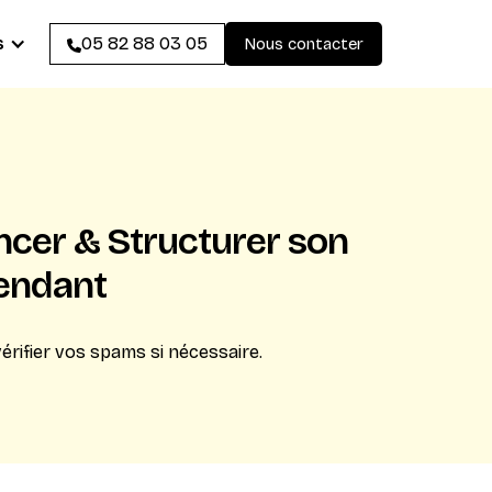
s
05 82 88 03 05
Nous contacter
ncer & Structurer son
pendant
érifier vos spams si nécessaire.