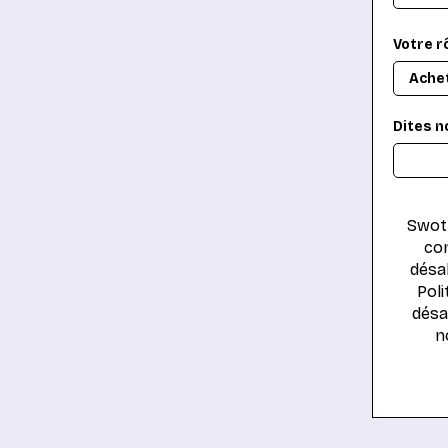
Votre rô
Dites n
Swott
con
désa
Poli
désa
n