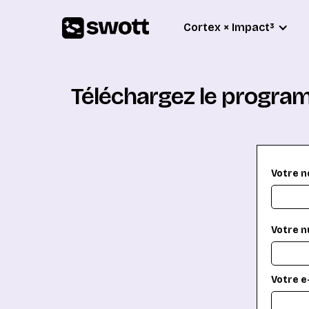
Cortex × Impact³
Téléchargez le program
Votre 
Votre n
Votre e