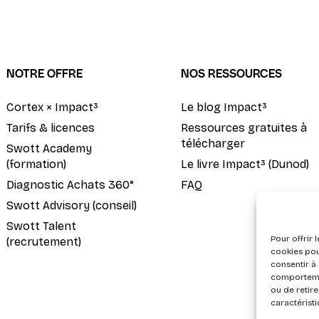
NOTRE OFFRE
NOS RESSOURCES
Cortex × Impact³
Le blog Impact³
Tarifs & licences
Ressources gratuites à
télécharger
Swott Academy
(formation)
Le livre Impact³ (Dunod)
Diagnostic Achats 360°
FAQ
Swott Advisory (conseil)
Swott Talent
Pour offrir 
(recrutement)
cookies pou
consentir à
comportemen
ou de retire
caractéristi