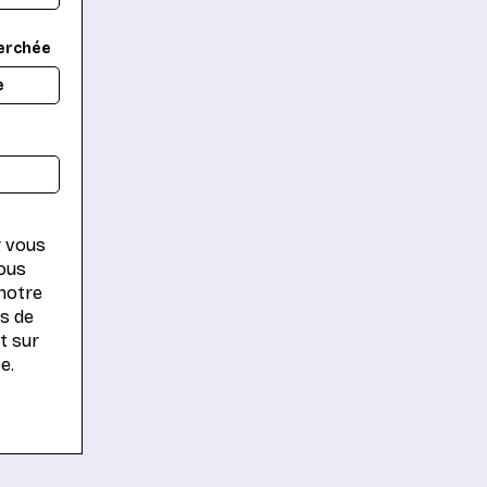
erchée
r vous
vous
notre
és de
t sur
e.