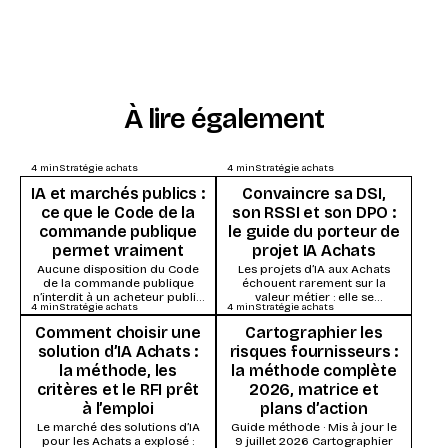
À lire également
4
min
Stratégie achats
4
min
Stratégie achats
IA et marchés publics :
Convaincre sa DSI,
ce que le Code de la
son RSSI et son DPO :
commande publique
le guide du porteur de
permet vraiment
projet IA Achats
Aucune disposition du Code
Les projets d’IA aux Achats
de la commande publique
échouent rarement sur la
n’interdit à un acheteur public
valeur métier : elle se
4
min
Stratégie achats
4
min
Stratégie achats
d’utiliser l’intelligence
démontre vite. Ils s’enlisent
artificielle. Ce qui s’impose,
dans la...
Comment choisir une
Cartographier les
ce...
solution d’IA Achats :
risques fournisseurs :
la méthode, les
la méthode complète
critères et le RFI prêt
2026, matrice et
à l’emploi
plans d’action
Le marché des solutions d’IA
Guide méthode · Mis à jour le
pour les Achats a explosé :
9 juillet 2026 Cartographier