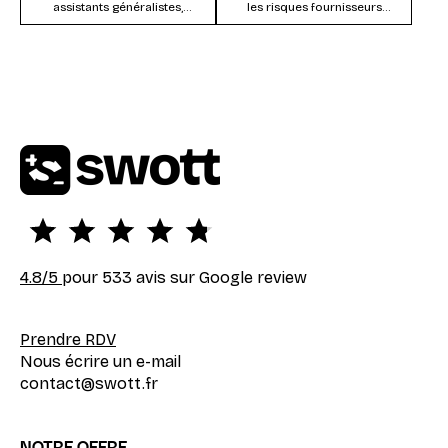
assistants généralistes,
les risques fournisseurs
modules IA des suites Source-
consiste à évaluer chaque
to-Pay, systèmes agentiques...
fournisseur (ou...
4.8
/5
pour 533 avis sur Google review
Prendre RDV
Nous écrire un e-mail
contact@swott.fr
NOTRE OFFRE