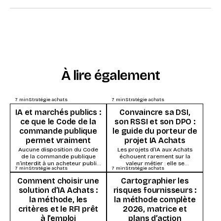
À lire également
7
min
Stratégie achats
7
min
Stratégie achats
IA et marchés publics :
Convaincre sa DSI,
ce que le Code de la
son RSSI et son DPO :
commande publique
le guide du porteur de
permet vraiment
projet IA Achats
Aucune disposition du Code
Les projets d’IA aux Achats
de la commande publique
échouent rarement sur la
n’interdit à un acheteur public
valeur métier : elle se
7
min
Stratégie achats
7
min
Stratégie achats
d’utiliser l’intelligence
démontre vite. Ils s’enlisent
artificielle. Ce qui s’impose,
dans la...
Comment choisir une
Cartographier les
ce...
solution d’IA Achats :
risques fournisseurs :
la méthode, les
la méthode complète
critères et le RFI prêt
2026, matrice et
à l’emploi
plans d’action