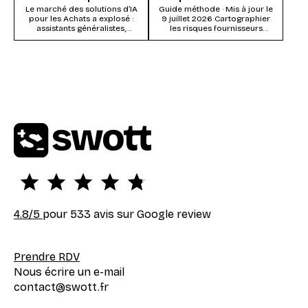
Le marché des solutions d’IA
Guide méthode · Mis à jour le
pour les Achats a explosé :
9 juillet 2026 Cartographier
assistants généralistes,
les risques fournisseurs
modules IA des suites Source-
consiste à évaluer chaque
to-Pay, systèmes agentiques...
fournisseur (ou...
4.8
/5
pour 533 avis sur Google review
Prendre RDV
Nous écrire un e-mail
contact@swott.fr