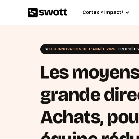
Cortex × Impact³
★
ÉLU INNOVATION DE L’ANNÉE 2026
· TROPHÉES
Les moyens
grande dire
Achats, pou