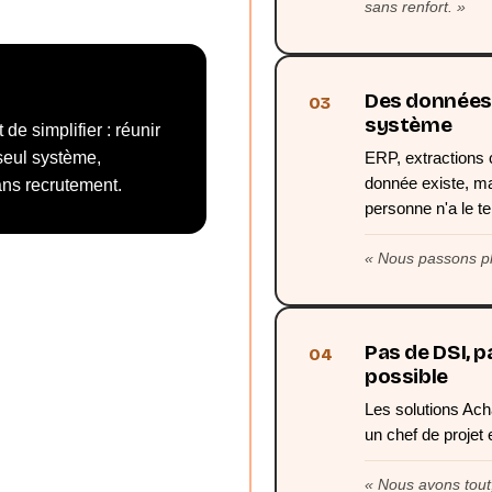
sans renfort.
Des données 
03
système
t de simplifier : réunir
seul système,
ERP, extractions c
donnée existe, ma
ans recrutement.
personne n'a le t
Nous passons pl
Pas de DSI, p
04
possible
Les solutions Ach
un chef de projet
Nous avons tout, 