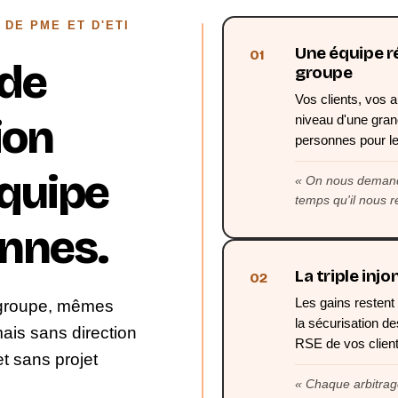
 DE PME ET D'ETI
Une équipe r
01
 de
groupe
Vos clients, vos a
ion
niveau d'une gran
personnes pour le
équipe
On nous demand
temps qu'il nous r
onnes.
La triple inj
02
Les gains restent l
 groupe, mêmes
la sécurisation d
ais sans direction
RSE de vos clien
t sans projet
Chaque arbitrage 