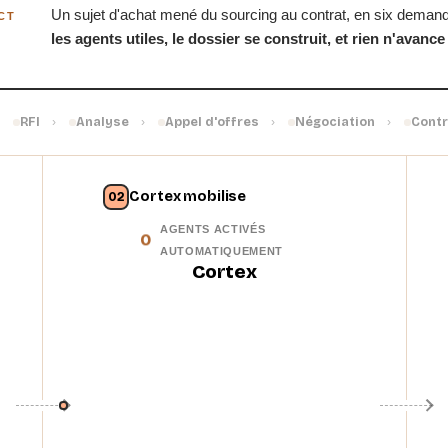
Un sujet d'achat mené du sourcing au contrat, en six deman
CT
les agents utiles, le dossier se construit, et rien n'avance
RFI
Analyse
Appel d'offres
Négociation
Contr
›
›
›
›
›
0
1
2
3
Cortex mobilise
02
4
AGENTS ACTIVÉS
5
AUTOMATIQUEMENT
6
Cortex
7
8
9