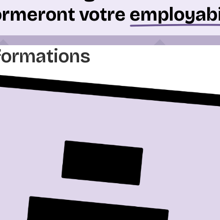
ormeront votre
employabi
formations