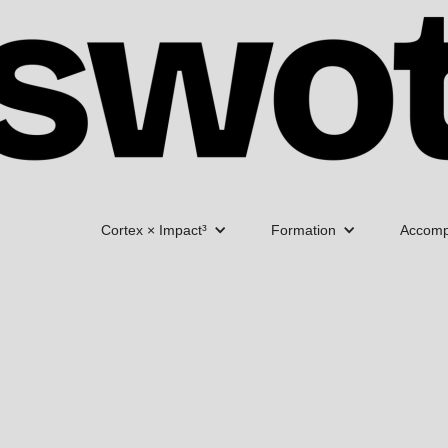
Cortex × Impact³
Formation
Accom