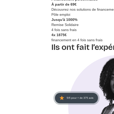
À partir de
69
€
Découvrez nos solutions de financement
Pôle emploi
Jusqu'à
1000
%
Remise Solidaire
4 fois sans frais
4x
1875
€
financement en 4 fois sans frais
Ils ont fait l’ex
5/5 pour + de 375 avis