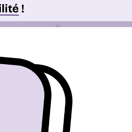
lité
!