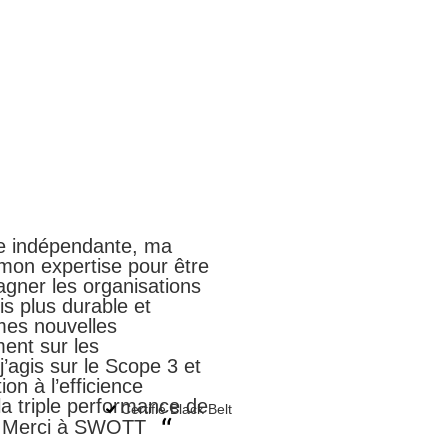
 indépendante, ma
r mon expertise pour être
gner les organisations
is plus durable et
mes nouvelles
ent sur les
agis sur le Scope 3 et
ion à l’efficience
 la triple performance de
Certifié Black Belt
nd Merci à SWOTT