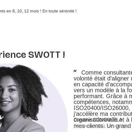
s en 8, 10, 12 mois ! En toute sérénité !
périence SWOTT !
Comme consultante
volonté était d’aligne
en capacité d’accompa
vers un modèle à la fo
performant. Grâce à 
compétences, notamm
ISO20400/ISO26000, j’
j’accélère ma contribut
organisationnelle et à
Caroline CONGOLELA
mes clients. Un gra
Présidente CNGL consulting