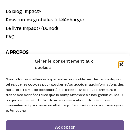
Le blog Impact³
Ressources gratuites à télécharger
Le livre Impact³ (Dunod)
FAQ
A PROPOS
Gérer le consentement aux
Notre mission
cookies
La méthode Impact³
Pour offrir les meilleures expériences, nous utilisons des technologies
Nous contacter
telles que les cookies pour stocker et/ou accéder aux informations des
appareils. Le fait de consentir à ces technologies nous permettra de
traiter des données telles que le comportement de navigation ou les ID
uniques sur ce site. Le fait de ne pas consentir ou de retirer son
consentement peut avoir un effet négatif sur certaines caractéristiques
et fonctions.
2026 - Swott, l'Agentic Procurement System pour la
Accepter