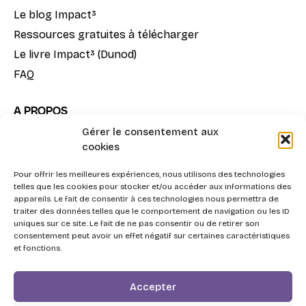
Le blog Impact³
Ressources gratuites à télécharger
Le livre Impact³ (Dunod)
FAQ
A PROPOS
Gérer le consentement aux
Notre mission
cookies
La méthode Impact³
Pour offrir les meilleures expériences, nous utilisons des technologies
Nous contacter
telles que les cookies pour stocker et/ou accéder aux informations des
appareils. Le fait de consentir à ces technologies nous permettra de
traiter des données telles que le comportement de navigation ou les ID
uniques sur ce site. Le fait de ne pas consentir ou de retirer son
consentement peut avoir un effet négatif sur certaines caractéristiques
et fonctions.
2026 - Swott, l'Agentic Procurement System pour la
Accepter
triple performance Achats.