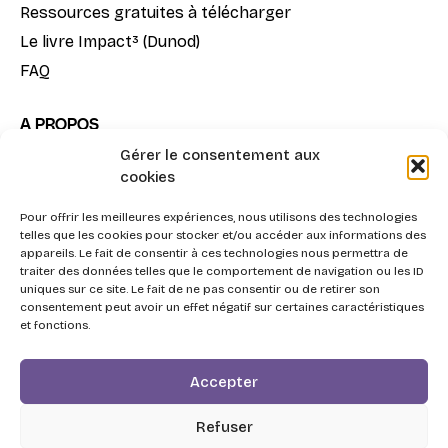
Ressources gratuites à télécharger
Le livre Impact³ (Dunod)
FAQ
A PROPOS
Gérer le consentement aux
Notre mission
cookies
La méthode Impact³
Pour offrir les meilleures expériences, nous utilisons des technologies
Nous contacter
telles que les cookies pour stocker et/ou accéder aux informations des
appareils. Le fait de consentir à ces technologies nous permettra de
traiter des données telles que le comportement de navigation ou les ID
uniques sur ce site. Le fait de ne pas consentir ou de retirer son
consentement peut avoir un effet négatif sur certaines caractéristiques
et fonctions.
2026 - Swott, l'Agentic Procurement System pour la
Accepter
triple performance Achats.
Respect de la vie privée
Refuser
Personnes en situation de handicap
CGV de Swott