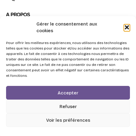
A PROPOS
Gérer le consentement aux
Notre mission
cookies
La méthode Impact³
Pour offrir les meilleures expériences, nous utilisons des technologies
Nous contacter
telles que les cookies pour stocker et/ou accéder aux informations des
appareils. Le fait de consentir à ces technologies nous permettra de
traiter des données telles que le comportement de navigation ou les ID
uniques sur ce site. Le fait de ne pas consentir ou de retirer son
consentement peut avoir un effet négatif sur certaines caractéristiques
et fonctions.
2026 - Swott, l'Agentic Procurement System pour la
Accepter
triple performance Achats.
Respect de la vie privée
Refuser
Personnes en situation de handicap
CGV de Swott
Livret d’accueil
Réglement intérieur
Voir les préférences
CGU de la plateforme 360Learning
Mentions légales