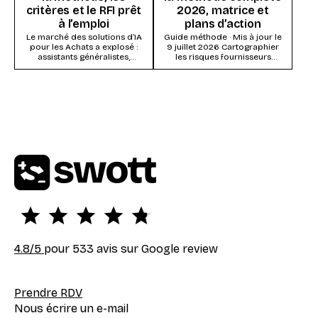
critères et le RFI prêt
2026, matrice et
à l’emploi
plans d’action
Le marché des solutions d’IA
Guide méthode · Mis à jour le
pour les Achats a explosé :
9 juillet 2026 Cartographier
assistants généralistes,
les risques fournisseurs
modules IA des suites Source-
consiste à évaluer chaque
to-Pay, systèmes agentiques...
fournisseur (ou...
4.8
/5
pour 533 avis sur Google review
Prendre RDV
Nous écrire un e-mail