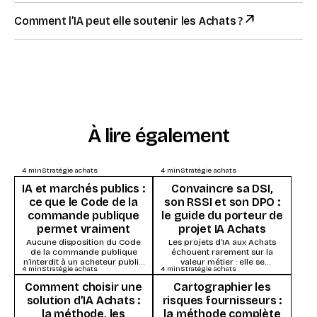
Comment l’IA peut elle soutenir les Achats ?
À lire également
4
min
Stratégie achats
4
min
Stratégie achats
IA et marchés publics :
Convaincre sa DSI,
ce que le Code de la
son RSSI et son DPO :
commande publique
le guide du porteur de
permet vraiment
projet IA Achats
Aucune disposition du Code
Les projets d’IA aux Achats
de la commande publique
échouent rarement sur la
n’interdit à un acheteur public
valeur métier : elle se
4
min
Stratégie achats
4
min
Stratégie achats
d’utiliser l’intelligence
démontre vite. Ils s’enlisent
artificielle. Ce qui s’impose,
dans la...
Comment choisir une
Cartographier les
ce...
solution d’IA Achats :
risques fournisseurs :
la méthode, les
la méthode complète