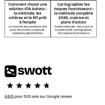
artificielle. Ce qui s’impose,
dans la...
Comment choisir une
Cartographier les
ce...
solution d’IA Achats :
risques fournisseurs :
la méthode, les
la méthode complète
critères et le RFI prêt
2026, matrice et
à l’emploi
plans d’action
Le marché des solutions d’IA
Guide méthode · Mis à jour le
pour les Achats a explosé :
9 juillet 2026 Cartographier
assistants généralistes,
les risques fournisseurs
modules IA des suites Source-
consiste à évaluer chaque
to-Pay, systèmes agentiques...
fournisseur (ou...
4.8
/5
pour 533 avis sur Google review