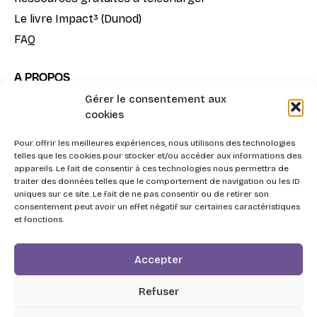
Le livre Impact³ (Dunod)
FAQ
A PROPOS
Gérer le consentement aux
Notre mission
cookies
La méthode Impact³
Pour offrir les meilleures expériences, nous utilisons des technologies
Nous contacter
telles que les cookies pour stocker et/ou accéder aux informations des
appareils. Le fait de consentir à ces technologies nous permettra de
traiter des données telles que le comportement de navigation ou les ID
uniques sur ce site. Le fait de ne pas consentir ou de retirer son
consentement peut avoir un effet négatif sur certaines caractéristiques
et fonctions.
2026 - Swott, l'Agentic Procurement System pour la
Accepter
triple performance Achats.
Respect de la vie privée
Refuser
Personnes en situation de handicap
CGV de Swott