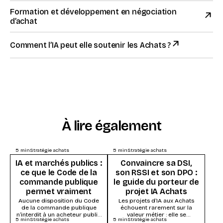
Formation et développement en négociation
d’achat
Comment l’IA peut elle soutenir les Achats ?
À lire également
5
min
Stratégie achats
5
min
Stratégie achats
IA et marchés publics :
Convaincre sa DSI,
ce que le Code de la
son RSSI et son DPO :
commande publique
le guide du porteur de
permet vraiment
projet IA Achats
Aucune disposition du Code
Les projets d’IA aux Achats
de la commande publique
échouent rarement sur la
n’interdit à un acheteur public
valeur métier : elle se
5
min
Stratégie achats
5
min
Stratégie achats
d’utiliser l’intelligence
démontre vite. Ils s’enlisent